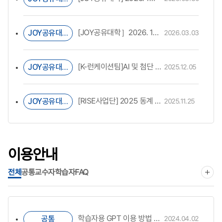
[JOY공유대학］2026. 1학기 JOY공유대학 수강 안내
JOY공유대학
2026.03.03
[K-런케이션팀]AI 및 첨단 기술 기반 STEM 교육 글로벌 이너셔티브 개최 안내 및 홍보 협조 요청
JOY공유대학
2025.12.05
[RISE사업단] 2025 동계 글로벌 런케이션 브랜딩 캠프 참가자 모집
JOY공유대학
2025.11.25
이용안내
전체
공통
교수자
학습자
FAQ
학습자용 GPT 이용 방법 - Wise Connect Share(AI 지식 협업 서비스) 매뉴얼
공통
2024.04.02