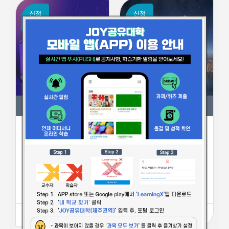
신청
신청
마감
마감
JOY공유대학 교육과정
JOY공유대학 교육과정
(26-1학기)지식재산의이해
(26-1학기)탐나는제주의이해
교양강좌
교양강좌
종료
2026.03.02
종료
2026.03.02
~
~
2026.06.19
2026.06.23
15
주차
15
주차