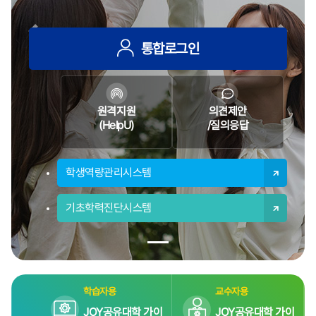
Previous
Next
통합로그인
원격지원
의견제안
(HelpU)
/질의응답
학생역량관리시스템
기초학력진단시스템
학습자용
교수자용
JOY공유대학 가이
JOY공유대학 가이