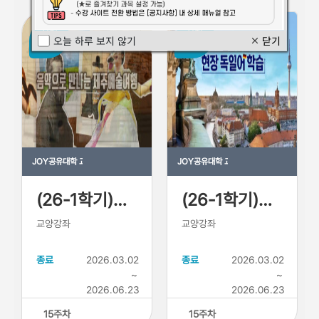
신청
신청
오늘 하루 보지 않기
닫기

마감
마감
JOY공유대학 교육과정
JOY공유대학 교육과정
(26-1학기)음악으로만나는제주예술여행
(26-1학기)그림을통한현장독일어
교양강좌
교양강좌
종료
2026.03.02
종료
2026.03.02
~
~
2026.06.23
2026.06.23
15
주차
15
주차