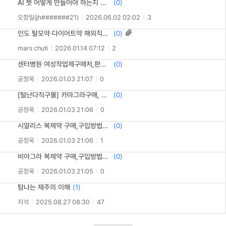
AI 쳇 어떻게 만들어야 하는지 알려주세요
(
0
)
오창일(jh#######21)
2026.06.02 02:02
3
인도 탈모약·다이어트약 해외직구, 정품 의약품 구매 플랫폼 – 바라트몰
(
0
)

mars chuti
2026.01.14 07:12
2
센터병원 여성작업제구매처,판매【v1231.com】 [정품]여성흥분제구입 1+1 SALE
(
0
)
공정욱
2026.01.03 21:07
0
[털난다직구몰] 카마그라구매, 후기【aa2.tоp】 효과 확실하고 배송도 빨라요
(
0
)
공정욱
2026.01.03 21:06
0
시알리스 복제약 구매,구입방법【v1231.cоm】타다라필 20mg 후기
(
0
)
공정욱
2026.01.03 21:06
1
비아그라 복제약 구매,구입방법【v1231.cоm】타다라필 100mg 후기
(
0
)
공정욱
2026.01.03 21:05
0
탐나는 제주의 이해
(
1
)
지석
2025.08.27 08:30
47