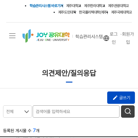
학습관리시스템 바로가기
제주대학교
제주한라대학교
제주관광대학교
제주도민대학
한국폴리텍대학(제주)
제주국제대학교
로그
회원가
인
입
의견제안/질의응답
글쓰기
전체
7
등록된 게시물 수
개